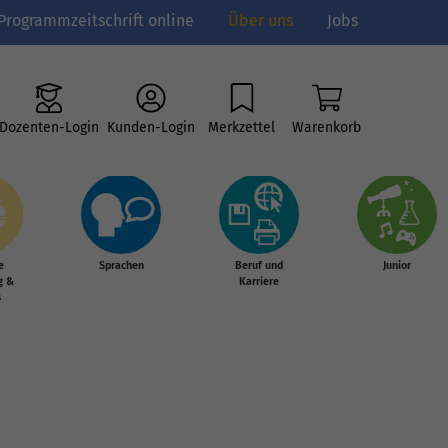
Programmzeitschrift online
Über uns
Jobs
Dozenten-Login
Kunden-Login
Merkzettel
Warenkorb
e
Sprachen
Beruf und
Junior
g &
Karriere
s