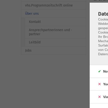
vhs.Programmzeitschrift online
Dat
Über uns
Cookie
Kontakt
Webbr
gespei
Ansprechpartnerinnen und -
Cookie
partner
Ihr Br
Mechan
Leitbild
Surfak
von Co
Jobs
Daten
No
Yo
zurü
Vi