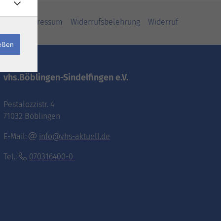
iheit
Impressum
Widerrufsbelehrung
Widerruf
ießen
vhs.Böblingen-Sindelfingen e.V.
Pestalozzistr. 4
71032 Böblingen
E-Mail:
info@vhs-aktuell.de
Tel.:
070316400-0