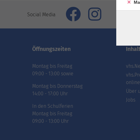
Ma
Social Media
Öffnungszeiten
Inhal
Montag bis Freitag
vhs.Ne
09:00 - 13:00 sowie
vhs.Pr
online
Montag bis Donnerstag
Über 
14:00 - 17:00 Uhr
Jobs
In den Schulferien
Montag bis Freitag
09:00 - 13:00 Uhr