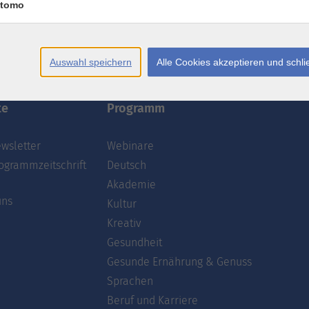
tomo
AGB
Datenschutzerklärung
Erklärung zur Barrierefre
Auswahl speichern
Alle Cookies akzeptieren und schl
te
Programm
wsletter
Webinare
ogrammzeitschrift
Deutsch
Akademie
uns
Kultur
Kreativ
Gesundheit
Gesunde Ernährung & Genuss
Sprachen
Beruf und Karriere