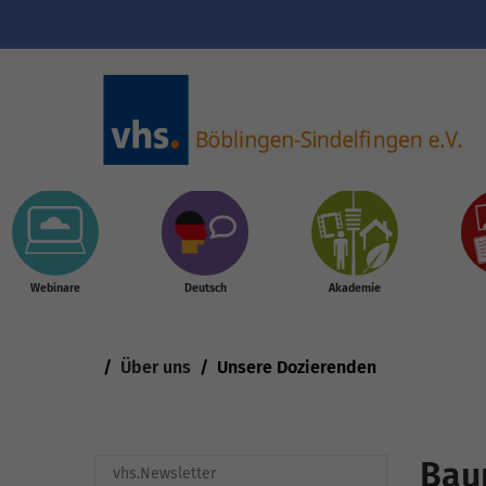
Skip to main content
Webinare
Deutsch
Akademie
You are here:
Über uns
Unsere Dozierenden
Bau
vhs.Newsletter