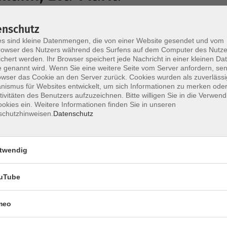
enschutz
Entspannung im Herbst - Durch Bewegung und
s sind kleine Datenmengen, die von einer Website gesendet und vom
Entspannung in die Wohlspannung kommen
owser des Nutzers während des Surfens auf dem Computer des Nutze
chert werden. Ihr Browser speichert jede Nachricht in einer kleinen Dat
 genannt wird. Wenn Sie eine weitere Seite vom Server anfordern, se
owser das Cookie an den Server zurück. Cookies wurden als zuverlässi
ismus für Websites entwickelt, um sich Informationen zu merken oder
Meditationkurs
tivitäten des Benutzers aufzuzeichnen. Bitte willigen Sie in die Verwen
okies ein. Weitere Informationen finden Sie in unseren
schutzhinweisen.
Datenschutz
Faszienyoga mit Engpassdehnung
Beleben – Dehnen – Federn – Spüren & Entspanntes Verweilen in Sti
twendig
uTube
ck zur Übersicht
meo