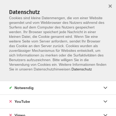
×
Datenschutz
Cookies sind kleine Datenmengen, die von einer Website
gesendet und vom Webbrowser des Nutzers während des
Surfens auf dem Computer des Nutzers gespeichert
Skip to main content
You are here:
werden. Ihr Browser speichert jede Nachricht in einer
Über uns
Unsere Dozierenden
kleinen Datei, die Cookie genannt wird. Wenn Sie eine
weitere Seite vom Server anfordern, sendet Ihr Browser
das Cookie an den Server zurück. Cookies wurden als
Genitheim, Angelika
zuverlässiger Mechanismus für Websites entwickelt, um
sich Informationen zu merken oder die Surfaktivitäten des
Benutzers aufzuzeichnen. Bitte willigen Sie in die
Verwendung von Cookies ein. Weitere Informationen finden
Sie in unseren Datenschutzhinweisen.
Datenschutz
Italienisch B1
Mo. 28.09.2026 18:00
Böblingen
Notwendig
YouTube
Italienisch A2
Vimeo