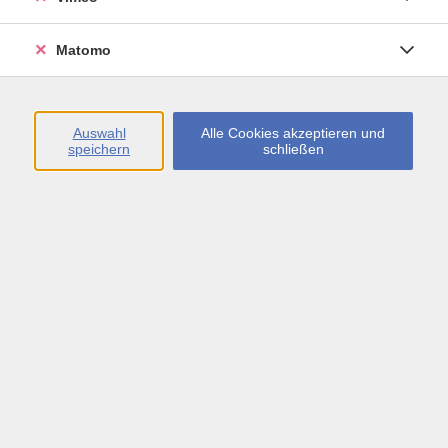
Fotowettbewerb Sicherheit
Matomo
Passend zum Programmtitel: Zeig uns deinen Blick auf
Sicherheit!
Was bedeutet Sicherheit für dich? Reiche dein Foto bis
Auswahl
Alle Cookies akzeptieren und
zum 4. Oktober ein, stelle in der vhs. aus und gewinne
speichern
schließen
Gutscheine für das breuningerLAND…
Weiterlesen