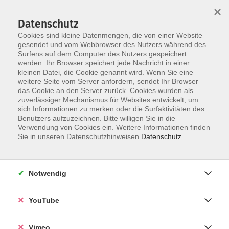
×
Datenschutz
Cookies sind kleine Datenmengen, die von einer Website
gesendet und vom Webbrowser des Nutzers während des
Surfens auf dem Computer des Nutzers gespeichert
Skip to main content
werden. Ihr Browser speichert jede Nachricht in einer
kleinen Datei, die Cookie genannt wird. Wenn Sie eine
weitere Seite vom Server anfordern, sendet Ihr Browser
deutsch kurs
das Cookie an den Server zurück. Cookies wurden als
zuverlässiger Mechanismus für Websites entwickelt, um
sich Informationen zu merken oder die Surfaktivitäten des
Benutzers aufzuzeichnen. Bitte willigen Sie in die
Verwendung von Cookies ein. Weitere Informationen finden
Sie in unseren Datenschutzhinweisen.
Datenschutz
24 gefundene Inhalte
Ergebnisse filtern
Notwendig
YouTube
Deutsch Job-BSK
Di. 12.05.2026 17:15
Vimeo