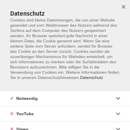
×
Datenschutz
Cookies sind kleine Datenmengen, die von einer Website
gesendet und vom Webbrowser des Nutzers während des
Surfens auf dem Computer des Nutzers gespeichert
Skip to main content
werden. Ihr Browser speichert jede Nachricht in einer
kleinen Datei, die Cookie genannt wird. Wenn Sie eine
weitere Seite vom Server anfordern, sendet Ihr Browser
das Cookie an den Server zurück. Cookies wurden als
zuverlässiger Mechanismus für Websites entwickelt, um
sich Informationen zu merken oder die Surfaktivitäten des
Benutzers aufzuzeichnen. Bitte willigen Sie in die
Ergebnisse filtern
Verwendung von Cookies ein. Weitere Informationen finden
Sie in unseren Datenschutzhinweisen.
Datenschutz
mehr laden
Notwendig
Keine passenden Kurse gefunden.
YouTube
mehr laden
Vimeo