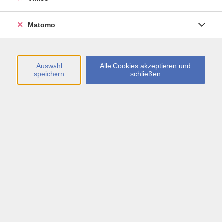
Matomo
1798 Kurse
vhs.Akademie
122
Auswahl
Alle Cookies akzeptieren und
speichern
schließen
Kultur
66
Kreativ
174
Gesundheit
464
Gesunde Ernährung und Genuss
80
Sprachen
230
German / Deutsch
243
Beruf und Karriere
117
vhs.Junior
103