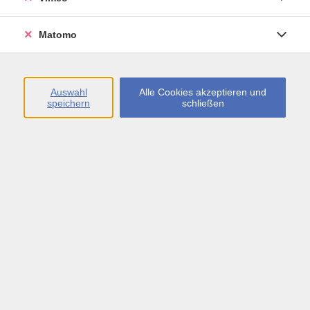
Matomo
1798 Kurse
vhs.Akademie
121
Auswahl
Alle Cookies akzeptieren und
speichern
schließen
Kultur
66
Kreativ
174
Gesundheit
465
Gesunde Ernährung und Genuss
80
Sprachen
230
German / Deutsch
243
Beruf und Karriere
117
vhs.Junior
103