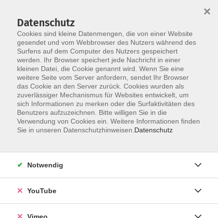
×
Datenschutz
Cookies sind kleine Datenmengen, die von einer Website
gesendet und vom Webbrowser des Nutzers während des
Surfens auf dem Computer des Nutzers gespeichert
Skip to main content
werden. Ihr Browser speichert jede Nachricht in einer
kleinen Datei, die Cookie genannt wird. Wenn Sie eine
weitere Seite vom Server anfordern, sendet Ihr Browser
das Cookie an den Server zurück. Cookies wurden als
zuverlässiger Mechanismus für Websites entwickelt, um
sich Informationen zu merken oder die Surfaktivitäten des
Benutzers aufzuzeichnen. Bitte willigen Sie in die
Ergebnisse filtern
Verwendung von Cookies ein. Weitere Informationen finden
Sie in unseren Datenschutzhinweisen.
Datenschutz
mehr laden
Notwendig
Keine passenden Kurse gefunden.
YouTube
mehr laden
Vimeo