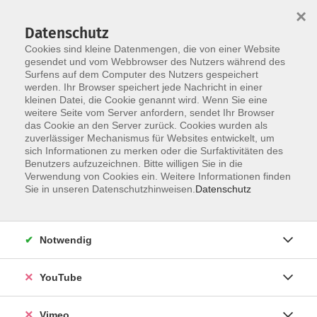
×
Datenschutz
Cookies sind kleine Datenmengen, die von einer Website
gesendet und vom Webbrowser des Nutzers während des
Surfens auf dem Computer des Nutzers gespeichert
Skip to main content
werden. Ihr Browser speichert jede Nachricht in einer
kleinen Datei, die Cookie genannt wird. Wenn Sie eine
weitere Seite vom Server anfordern, sendet Ihr Browser
das Cookie an den Server zurück. Cookies wurden als
zuverlässiger Mechanismus für Websites entwickelt, um
sich Informationen zu merken oder die Surfaktivitäten des
Benutzers aufzuzeichnen. Bitte willigen Sie in die
Ergebnisse filtern
Verwendung von Cookies ein. Weitere Informationen finden
Sie in unseren Datenschutzhinweisen.
Datenschutz
mehr laden
Notwendig
Einbürgerungstest
YouTube
Fr. 22.01.2027 16:30
Böblingen
Vimeo