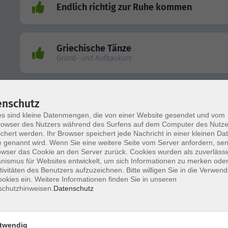
Endlich richtig zur Ruhe kommen
Griechische Tänze
Grund- und Aufbaukurs
Deutsch B2
enschutz
s sind kleine Datenmengen, die von einer Website gesendet und vom
owser des Nutzers während des Surfens auf dem Computer des Nutze
chert werden. Ihr Browser speichert jede Nachricht in einer kleinen Dat
 genannt wird. Wenn Sie eine weitere Seite vom Server anfordern, se
Deutsch A2
owser das Cookie an den Server zurück. Cookies wurden als zuverlässi
ismus für Websites entwickelt, um sich Informationen zu merken oder
tivitäten des Benutzers aufzuzeichnen. Bitte willigen Sie in die Verwen
okies ein. Weitere Informationen finden Sie in unseren
schutzhinweisen.
Datenschutz
Einführung in die Programmierung von Ex
(Teil 4)
Automatischer E-Mail-Versand aus gefilterten EXCEL-
twendig