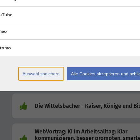
uTube
Deutsch B1
meo
Word 2024 - Intensivkurs
tomo
Auswahl speichern
Alle Cookies akzeptieren und schl
Deutsch, Prüfungsvorbereitung DTB
Die Wittelsbacher - Kaiser, Könige und B
WebVortrag: KI im Arbeitsalltag: Klar
kommunizieren, besser prompten, smart