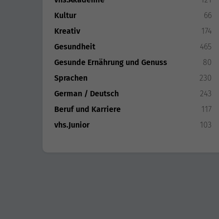
Kultur
66
Kreativ
174
Gesundheit
465
Gesunde Ernährung und Genuss
80
Sprachen
230
German / Deutsch
243
Beruf und Karriere
117
vhs.Junior
103