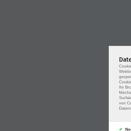
Dat
Cookie
Webbr
gespei
Cookie
Ihr Br
Mechan
Surfak
von Co
Daten
No