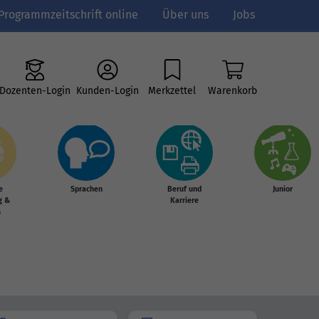
Programmzeitschrift online
Über uns
Jobs
Dozenten-Login
Kunden-Login
Merkzettel
Warenkorb
e
Sprachen
Beruf und
Junior
g &
Karriere
s