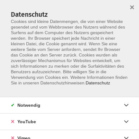
×
Datenschutz
Cookies sind kleine Datenmengen, die von einer Website
gesendet und vom Webbrowser des Nutzers während des
Surfens auf dem Computer des Nutzers gespeichert
Skip to main content
werden. Ihr Browser speichert jede Nachricht in einer
kleinen Datei, die Cookie genannt wird. Wenn Sie eine
weitere Seite vom Server anfordern, sendet Ihr Browser
das Cookie an den Server zurück. Cookies wurden als
zuverlässiger Mechanismus für Websites entwickelt, um
sich Informationen zu merken oder die Surfaktivitäten des
Benutzers aufzuzeichnen. Bitte willigen Sie in die
Ergebnisse filtern
Verwendung von Cookies ein. Weitere Informationen finden
Sie in unseren Datenschutzhinweisen.
Datenschutz
mehr laden
Notwendig
Mittwochsmaler
YouTube
Mi. 14.10.2026 19:30
Sindelfingen
Vimeo