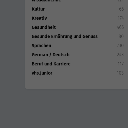
Kultur
66
Kreativ
174
Gesundheit
466
Gesunde Ernährung und Genuss
80
Sprachen
230
German / Deutsch
243
Beruf und Karriere
117
vhs.Junior
103