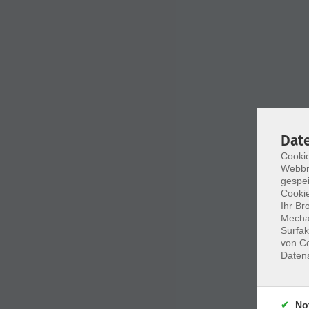
Dat
Cookie
Webbr
gespei
Cookie
Ihr Br
Mechan
Surfak
von Co
Daten
No