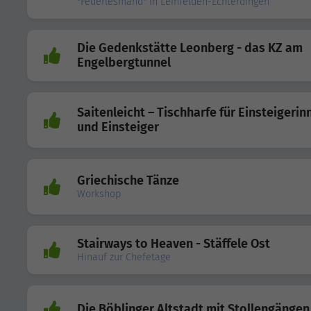
"Federlesmahd" in Leinfelden-Echterdingen
Die Gedenkstätte Leonberg - das KZ am
Engelbergtunnel
Saitenleicht – Tischharfe für Einsteigerin
und Einsteiger
Griechische Tänze
Workshop
Stairways to Heaven - Stäffele Ost
Hinauf zur Chefetage
Die Böblinger Altstadt mit Stollengängen