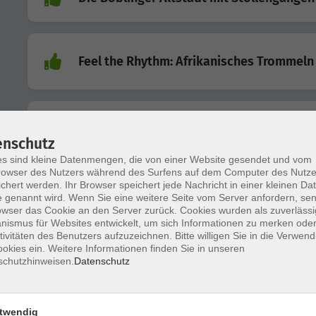
Feel the Rhythm: Afrikanisches Trommeln
Deutsch A1, Integrationskurs 1
enschutz
s sind kleine Datenmengen, die von einer Website gesendet und vom
owser des Nutzers während des Surfens auf dem Computer des Nutze
chert werden. Ihr Browser speichert jede Nachricht in einer kleinen Dat
Deutsch A1, Integrationskurs 2
 genannt wird. Wenn Sie eine weitere Seite vom Server anfordern, se
owser das Cookie an den Server zurück. Cookies wurden als zuverlässi
ismus für Websites entwickelt, um sich Informationen zu merken oder
tivitäten des Benutzers aufzuzeichnen. Bitte willigen Sie in die Verwen
okies ein. Weitere Informationen finden Sie in unseren
schutzhinweisen.
Datenschutz
Deutsch A1, Integrationskurs 2
twendig