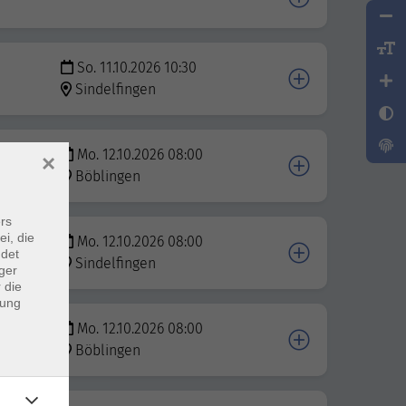
So. 11.10.2026 10:30
Sindelfingen
Mo. 12.10.2026 08:00
×
Böblingen
rs
ei, die
Mo. 12.10.2026 08:00
ndet
Sindelfingen
ger
 die
dung
Mo. 12.10.2026 08:00
Böblingen