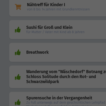
Nähtreff für Kinder I
von 8 bis 14 Jahren mit Grundkenntnissen
Sushi für Groß und Klein
für Mutter / Vater mit Kind ab 8 Jahren
Breathwork
Wanderung vom "Wäschedorf" Botnang 
Schloss Solitude durch den Rot- und
Schwarzwildpark
Spurensuche in der Vergangenheit
Zu Fuß unterwegs auf dem geschichtlichen Lehrpfad