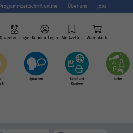
Programmzeitschrift online
Über uns
Jobs
Dozenten-Login
Kunden-Login
Merkzettel
Warenkorb
e
Sprachen
Beruf und
Junior
g &
Karriere
s