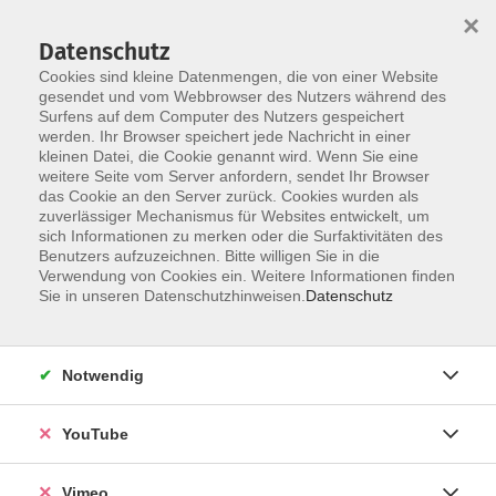
×
Datenschutz
Cookies sind kleine Datenmengen, die von einer Website
gesendet und vom Webbrowser des Nutzers während des
Surfens auf dem Computer des Nutzers gespeichert
Skip to main content
werden. Ihr Browser speichert jede Nachricht in einer
kleinen Datei, die Cookie genannt wird. Wenn Sie eine
weitere Seite vom Server anfordern, sendet Ihr Browser
das Cookie an den Server zurück. Cookies wurden als
zuverlässiger Mechanismus für Websites entwickelt, um
sich Informationen zu merken oder die Surfaktivitäten des
Benutzers aufzuzeichnen. Bitte willigen Sie in die
Ergebnisse filtern
Verwendung von Cookies ein. Weitere Informationen finden
Sie in unseren Datenschutzhinweisen.
Datenschutz
mehr laden
Notwendig
Rücken Yoga
YouTube
Mi. 23.09.2026 19:00
Online vhs
Vimeo