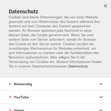
×
Datenschutz
Cookies sind kleine Datenmengen, die von einer Website
gesendet und vom Webbrowser des Nutzers während des
Surfens auf dem Computer des Nutzers gespeichert
Skip to main content
werden. Ihr Browser speichert jede Nachricht in einer
kleinen Datei, die Cookie genannt wird. Wenn Sie eine
weitere Seite vom Server anfordern, sendet Ihr Browser
das Cookie an den Server zurück. Cookies wurden als
zuverlässiger Mechanismus für Websites entwickelt, um
sich Informationen zu merken oder die Surfaktivitäten des
Benutzers aufzuzeichnen. Bitte willigen Sie in die
Ergebnisse filtern
Verwendung von Cookies ein. Weitere Informationen finden
Sie in unseren Datenschutzhinweisen.
Datenschutz
mehr laden
Notwendig
Zumba®
YouTube
Di. 22.09.2026 19:15
Böblingen
Vimeo