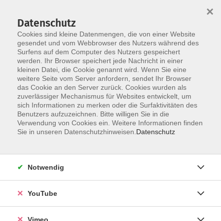
×
Datenschutz
Cookies sind kleine Datenmengen, die von einer Website
gesendet und vom Webbrowser des Nutzers während des
Surfens auf dem Computer des Nutzers gespeichert
Skip to main content
werden. Ihr Browser speichert jede Nachricht in einer
kleinen Datei, die Cookie genannt wird. Wenn Sie eine
weitere Seite vom Server anfordern, sendet Ihr Browser
das Cookie an den Server zurück. Cookies wurden als
zuverlässiger Mechanismus für Websites entwickelt, um
sich Informationen zu merken oder die Surfaktivitäten des
Benutzers aufzuzeichnen. Bitte willigen Sie in die
Ergebnisse filtern
Verwendung von Cookies ein. Weitere Informationen finden
Sie in unseren Datenschutzhinweisen.
Datenschutz
mehr laden
Notwendig
Vinyasa Yoga
YouTube
Mo. 21.09.2026 20:00
Böblingen
Vimeo