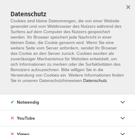
×
Datenschutz
Cookies sind kleine Datenmengen, die von einer Website
gesendet und vom Webbrowser des Nutzers während des
Surfens auf dem Computer des Nutzers gespeichert
Skip to main content
werden. Ihr Browser speichert jede Nachricht in einer
kleinen Datei, die Cookie genannt wird. Wenn Sie eine
weitere Seite vom Server anfordern, sendet Ihr Browser
das Cookie an den Server zurück. Cookies wurden als
zuverlässiger Mechanismus für Websites entwickelt, um
sich Informationen zu merken oder die Surfaktivitäten des
Benutzers aufzuzeichnen. Bitte willigen Sie in die
Ergebnisse filtern
Verwendung von Cookies ein. Weitere Informationen finden
Sie in unseren Datenschutzhinweisen.
Datenschutz
mehr laden
Notwendig
Indische und pakistanische Küche - vegetarisch
YouTube
Fr. 23.10.2026 18:00
Holzgerlingen
Vimeo