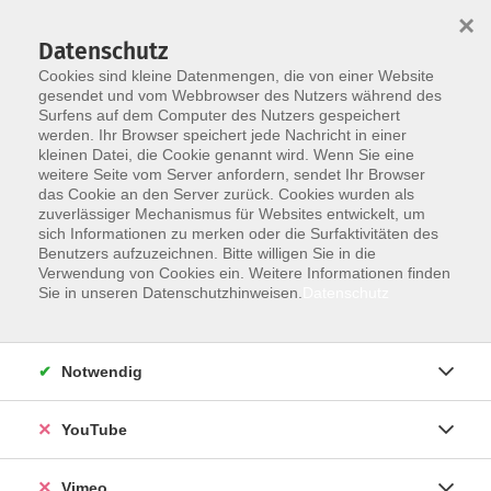
×
Datenschutz
Cookies sind kleine Datenmengen, die von einer Website
gesendet und vom Webbrowser des Nutzers während des
Surfens auf dem Computer des Nutzers gespeichert
Skip to main content
werden. Ihr Browser speichert jede Nachricht in einer
kleinen Datei, die Cookie genannt wird. Wenn Sie eine
weitere Seite vom Server anfordern, sendet Ihr Browser
das Cookie an den Server zurück. Cookies wurden als
zuverlässiger Mechanismus für Websites entwickelt, um
sich Informationen zu merken oder die Surfaktivitäten des
Benutzers aufzuzeichnen. Bitte willigen Sie in die
Ergebnisse filtern
Verwendung von Cookies ein. Weitere Informationen finden
Sie in unseren Datenschutzhinweisen.
Datenschutz
mehr laden
Notwendig
Zeitlos und formschön - Skandinavische
Architektur, Möbel und Mode
YouTube
Do. 05.11.2026 19:00
Böblingen
Vimeo