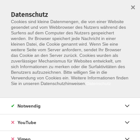
×
Datenschutz
Cookies sind kleine Datenmengen, die von einer Website
gesendet und vom Webbrowser des Nutzers während des
Surfens auf dem Computer des Nutzers gespeichert
Skip to main content
werden. Ihr Browser speichert jede Nachricht in einer
kleinen Datei, die Cookie genannt wird. Wenn Sie eine
weitere Seite vom Server anfordern, sendet Ihr Browser
das Cookie an den Server zurück. Cookies wurden als
zuverlässiger Mechanismus für Websites entwickelt, um
sich Informationen zu merken oder die Surfaktivitäten des
Benutzers aufzuzeichnen. Bitte willigen Sie in die
Ergebnisse filtern
Verwendung von Cookies ein. Weitere Informationen finden
Sie in unseren Datenschutzhinweisen.
Datenschutz
mehr laden
Notwendig
WebVortrag: Die USA nach den Midterm
Elections
YouTube
Do. 05.11.2026 19:00
Online vhs
Vimeo