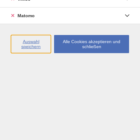
Öffnungszeiten
Matomo
Montag bis Freitag
09:00 - 13:00 sowie
Auswahl
Alle Cookies akzeptieren und
speichern
schließen
Montag bis Donnerstag
14:00 - 17:00 Uhr
In den Schulferien
Montag bis Freitag
09:00 - 13:00 Uhr
Inhalte
vhs.Newsletter
vhs.Programmzeitschrift online