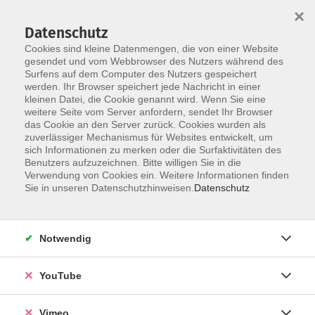
×
Datenschutz
Cookies sind kleine Datenmengen, die von einer Website
gesendet und vom Webbrowser des Nutzers während des
Surfens auf dem Computer des Nutzers gespeichert
Skip to main content
werden. Ihr Browser speichert jede Nachricht in einer
kleinen Datei, die Cookie genannt wird. Wenn Sie eine
weitere Seite vom Server anfordern, sendet Ihr Browser
Der Kurs konnte nicht gefunden werden.
das Cookie an den Server zurück. Cookies wurden als
zuverlässiger Mechanismus für Websites entwickelt, um
sich Informationen zu merken oder die Surfaktivitäten des
Benutzers aufzuzeichnen. Bitte willigen Sie in die
Verwendung von Cookies ein. Weitere Informationen finden
AGB
Sie in unseren Datenschutzhinweisen.
Datenschutz
Datenschutzerklärung
Erklärung zur Barrierefreiheit
Notwendig
Impressum
Widerrufsbelehrung
YouTube
Widerruf
Vimeo