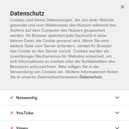
×
Datenschutz
Cookies sind kleine Datenmengen, die von einer Website
gesendet und vom Webbrowser des Nutzers während des
Surfens auf dem Computer des Nutzers gespeichert
Skip to main content
werden. Ihr Browser speichert jede Nachricht in einer
kleinen Datei, die Cookie genannt wird. Wenn Sie eine
weitere Seite vom Server anfordern, sendet Ihr Browser
das Cookie an den Server zurück. Cookies wurden als
Figurtraining
zuverlässiger Mechanismus für Websites entwickelt, um
sich Informationen zu merken oder die Surfaktivitäten des
Benutzers aufzuzeichnen. Bitte willigen Sie in die
Verwendung von Cookies ein. Weitere Informationen finden
Sie in unseren Datenschutzhinweisen.
Datenschutz
84 Kurse
Notwendig
zurück zu Gesundheit und Tanz
YouTube
Ergebnisse filtern
Vimeo