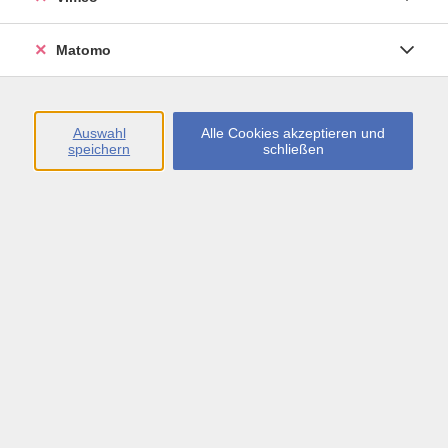
Matomo
Morning Workout
Sa. 01.08.2026 07:00
Online vhs
Auswahl
Alle Cookies akzeptieren und
speichern
schließen
Morgenfit - bewegt in den Tag starten
So. 02.08.2026 08:00
Online vhs
Bauch Challenge in 30 Tagen
Mo. 03.08.2026 07:20