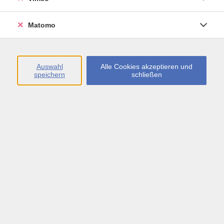
Matomo
Zumba® Kids Sommerferienprogramm
Mi. 09.09.2026 16:30
Holzgerlingen
Auswahl
Alle Cookies akzeptieren und
speichern
schließen
Wassergewöhnung
Do. 24.09.2026 10:10
Ehningen
Kids Dance-Aerobic
Do. 24.09.2026 16:30