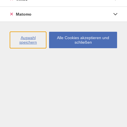
Aktiv
44
Matomo
Ergebnisse filtern
Auswahl
Alle Cookies akzeptieren und
speichern
schließen
Fit mit Mathematik in die Oberstufe
Mo. 31.08.2026 09:00
Böblingen
Stop-Motion - Erschaffe deine eigene
Filmwelt
Fr. 04.09.2026 09:00
Böblingen