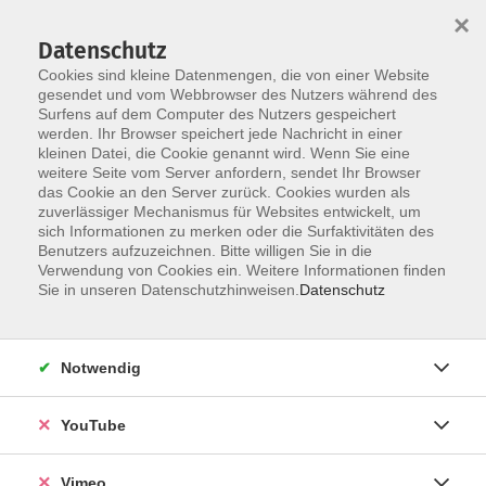
×
Datenschutz
Cookies sind kleine Datenmengen, die von einer Website
gesendet und vom Webbrowser des Nutzers während des
Surfens auf dem Computer des Nutzers gespeichert
Skip to main content
werden. Ihr Browser speichert jede Nachricht in einer
kleinen Datei, die Cookie genannt wird. Wenn Sie eine
weitere Seite vom Server anfordern, sendet Ihr Browser
das Cookie an den Server zurück. Cookies wurden als
vhs.Junior
zuverlässiger Mechanismus für Websites entwickelt, um
sich Informationen zu merken oder die Surfaktivitäten des
Benutzers aufzuzeichnen. Bitte willigen Sie in die
Verwendung von Cookies ein. Weitere Informationen finden
Sie in unseren Datenschutzhinweisen.
Datenschutz
74 Kurse
Notwendig
Suchergebnisse deutsch kurs
Kurse nach Themen
YouTube
Schule
30
Vimeo