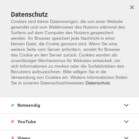
×
Datenschutz
Cookies sind kleine Datenmengen, die von einer Website
gesendet und vom Webbrowser des Nutzers während des
Surfens auf dem Computer des Nutzers gespeichert
Skip to main content
werden. Ihr Browser speichert jede Nachricht in einer
kleinen Datei, die Cookie genannt wird. Wenn Sie eine
weitere Seite vom Server anfordern, sendet Ihr Browser
das Cookie an den Server zurück. Cookies wurden als
Textilhandwerk, Modedesign
zuverlässiger Mechanismus für Websites entwickelt, um
sich Informationen zu merken oder die Surfaktivitäten des
Benutzers aufzuzeichnen. Bitte willigen Sie in die
Verwendung von Cookies ein. Weitere Informationen finden
Sie in unseren Datenschutzhinweisen.
Datenschutz
12 Kurse
Notwendig
zurück zu Kreativ
YouTube
Kurse nach Themen
Nähen
4
Vimeo