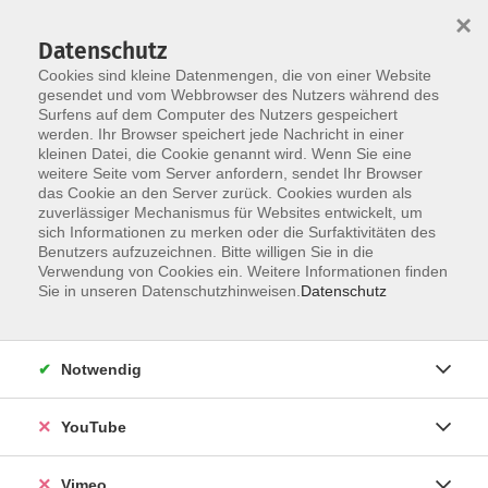
×
Datenschutz
Cookies sind kleine Datenmengen, die von einer Website
gesendet und vom Webbrowser des Nutzers während des
Surfens auf dem Computer des Nutzers gespeichert
Skip to main content
werden. Ihr Browser speichert jede Nachricht in einer
kleinen Datei, die Cookie genannt wird. Wenn Sie eine
weitere Seite vom Server anfordern, sendet Ihr Browser
Der Kurs konnte nicht gefunden werden.
das Cookie an den Server zurück. Cookies wurden als
zuverlässiger Mechanismus für Websites entwickelt, um
sich Informationen zu merken oder die Surfaktivitäten des
Benutzers aufzuzeichnen. Bitte willigen Sie in die
Verwendung von Cookies ein. Weitere Informationen finden
AGB
Sie in unseren Datenschutzhinweisen.
Datenschutz
Datenschutzerklärung
Erklärung zur Barrierefreiheit
Notwendig
Impressum
Widerrufsbelehrung
YouTube
Widerruf
Vimeo