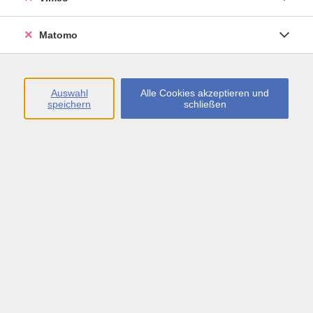
Öffnungszeiten
Matomo
Montag bis Freitag
09:00 - 13:00 sowie
Auswahl
Alle Cookies akzeptieren und
speichern
schließen
Montag bis Donnerstag
14:00 - 17:00 Uhr
In den Schulferien
Montag bis Freitag
09:00 - 13:00 Uhr
Inhalte
vhs.Newsletter
vhs.Programmzeitschrift online