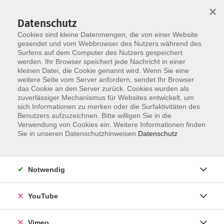
×
Datenschutz
Cookies sind kleine Datenmengen, die von einer Website
gesendet und vom Webbrowser des Nutzers während des
Surfens auf dem Computer des Nutzers gespeichert
Skip to main content
werden. Ihr Browser speichert jede Nachricht in einer
kleinen Datei, die Cookie genannt wird. Wenn Sie eine
weitere Seite vom Server anfordern, sendet Ihr Browser
das Cookie an den Server zurück. Cookies wurden als
Kreativ
zuverlässiger Mechanismus für Websites entwickelt, um
sich Informationen zu merken oder die Surfaktivitäten des
Benutzers aufzuzeichnen. Bitte willigen Sie in die
Verwendung von Cookies ein. Weitere Informationen finden
Sie in unseren Datenschutzhinweisen.
Datenschutz
174 Kurse
Notwendig
Kurse nach Themen
YouTube
Schreibwerkstatt
3
Malerei
36
Vimeo