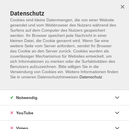
×
Datenschutz
Cookies sind kleine Datenmengen, die von einer Website
gesendet und vom Webbrowser des Nutzers während des
Surfens auf dem Computer des Nutzers gespeichert
Skip to main content
werden. Ihr Browser speichert jede Nachricht in einer
kleinen Datei, die Cookie genannt wird. Wenn Sie eine
weitere Seite vom Server anfordern, sendet Ihr Browser
Der Kurs konnte nicht gefunden werden.
das Cookie an den Server zurück. Cookies wurden als
zuverlässiger Mechanismus für Websites entwickelt, um
sich Informationen zu merken oder die Surfaktivitäten des
Benutzers aufzuzeichnen. Bitte willigen Sie in die
Verwendung von Cookies ein. Weitere Informationen finden
AGB
Sie in unseren Datenschutzhinweisen.
Datenschutz
Datenschutzerklärung
Erklärung zur Barrierefreiheit
Notwendig
Impressum
Widerrufsbelehrung
YouTube
Widerruf
Vimeo