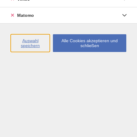
Öffnungszeiten
Matomo
Montag bis Freitag
09:00 - 13:00 sowie
Auswahl
Alle Cookies akzeptieren und
speichern
schließen
Montag bis Donnerstag
14:00 - 17:00 Uhr
In den Schulferien
Montag bis Freitag
09:00 - 13:00 Uhr
Inhalte
vhs.Newsletter
vhs.Programmzeitschrift online