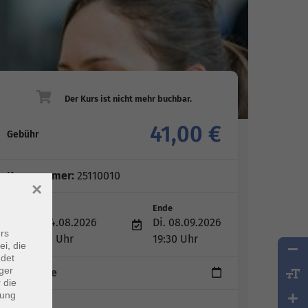
41,00 €
Gebühr
Kursnummer:
25110010
×
Start
Ende
Di. 04.08.2026
Di. 08.09.2026
rs
18:30 Uhr
19:30 Uhr
ei, die
ndet
ger
6 Termine
 die
dung
Leitung: