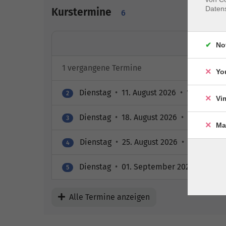
Daten
Kurstermine
6
No
1 vergangene Termine
Yo
Dienstag
•
11. August 2026
•
18:30 – 19:
2
Vi
Dienstag
•
18. August 2026
•
18:30 – 19:
3
Ma
Dienstag
•
25. August 2026
•
18:30 – 19
4
Dienstag
•
01. September 2026
•
18:30 
5
Alle Termine anzeigen