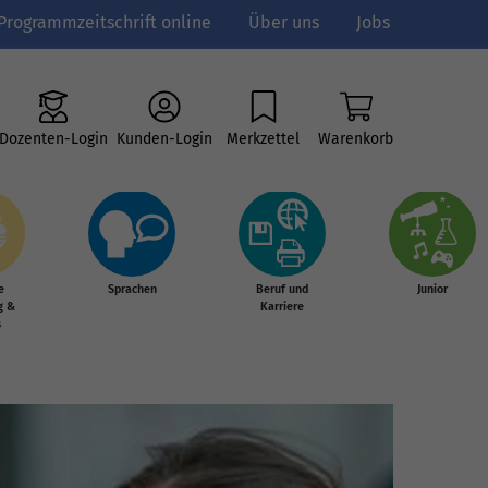
Programmzeitschrift online
Über uns
Jobs
Dozenten-Login
Kunden-Login
Merkzettel
Warenkorb
e
Sprachen
Beruf und
Junior
g &
Karriere
s