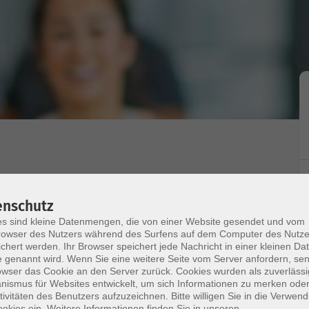
enschutz
s sind kleine Datenmengen, die von einer Website gesendet und vom
sem Motto steht Zumba®Fitness. Dieser Sommer-
owser des Nutzers während des Surfens auf dem Computer des Nutze
chert werden. Ihr Browser speichert jede Nachricht in einer kleinen Dat
 genannt wird. Wenn Sie eine weitere Seite vom Server anfordern, se
owser das Cookie an den Server zurück. Cookies wurden als zuverlässi
ttene
ismus für Websites entwickelt, um sich Informationen zu merken oder
tivitäten des Benutzers aufzuzeichnen. Bitte willigen Sie in die Verwen
okies ein. Weitere Informationen finden Sie in unseren