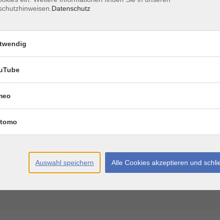
schutzhinweisen.
Datenschutz
Ort / Raum
twendig
uTube
30 Uhr
meo
30 Uhr
tomo
:30 Uhr
– 19:30 Uhr
Auswahl speichern
Alle Cookies akzeptieren und schl