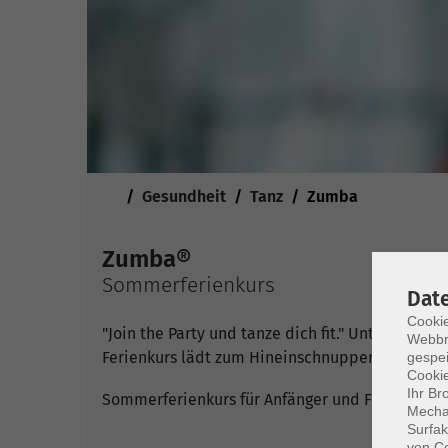
Sie sind hier:
Gesundheit
Tanz
Zumba
Zumba®
Sommerferienkurs
Dat
Cookie
"Join the Party und tanze dich fit." Unter die
Webbr
Ferienkurs lädt zum Hineinschnuppern ein!
gespei
Cookie
Ihr Br
Sommerferienkurs für Anfänger und Fortgeschri
Mechan
Surfak
von Co