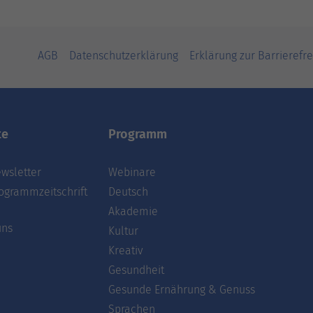
AGB
Datenschutzerklärung
Erklärung zur Barrierefre
te
Programm
wsletter
Webinare
ogrammzeitschrift
Deutsch
Akademie
uns
Kultur
Kreativ
Gesundheit
Gesunde Ernährung & Genuss
Sprachen