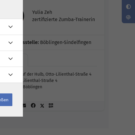
Yulia Zeh
zertifizierte Zumba-Trainerin
Geschäftsstelle:
Böblingen-Sindelfingen
vhs auf…
vhs auf der Hulb, Otto-Lilienthal-Straße 4
Otto-Lilienthal-Straße 4
71034 Böblingen
ießen