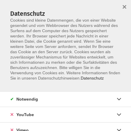
×
Datenschutz
Cookies sind kleine Datenmengen, die von einer Website
gesendet und vom Webbrowser des Nutzers während des
Surfens auf dem Computer des Nutzers gespeichert
Skip to main content
werden. Ihr Browser speichert jede Nachricht in einer
kleinen Datei, die Cookie genannt wird. Wenn Sie eine
weitere Seite vom Server anfordern, sendet Ihr Browser
das Cookie an den Server zurück. Cookies wurden als
Dance-Fit
zuverlässiger Mechanismus für Websites entwickelt, um
sich Informationen zu merken oder die Surfaktivitäten des
Benutzers aufzuzeichnen. Bitte willigen Sie in die
Verwendung von Cookies ein. Weitere Informationen finden
Sie in unseren Datenschutzhinweisen.
Datenschutz
12 Kurse
Notwendig
zurück zu Tanz
YouTube
Ergebnisse filtern
Vimeo