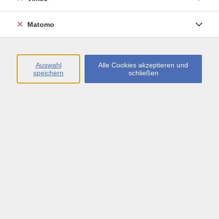
Matomo
Energy Dance®
Mo. 21.09.2026 19:45
Schönaich
Auswahl
Alle Cookies akzeptieren und
speichern
schließen
Line Dance, Beginner mit Vorkenntnissen
Di. 22.09.2026 16:45
Magstadt
Line Dance, Fortgeschrittene
Di. 22.09.2026 18:00