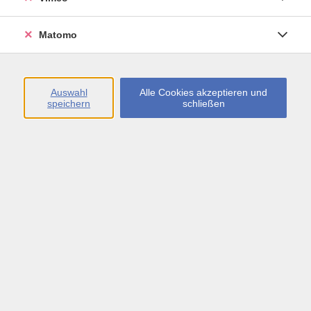
Matomo
Babymassage - bequem von zu Hause aus
Di. 10.11.2026 17:15
Auswahl
Alle Cookies akzeptieren und
speichern
schließen
Fuss- und Reflexzonenmassage zu zweit
Sa. 28.11.2026 10:00
Sindelfingen
Massage und Entspannung zu zweit
Sa. 05.12.2026 10:00
Sindelfingen