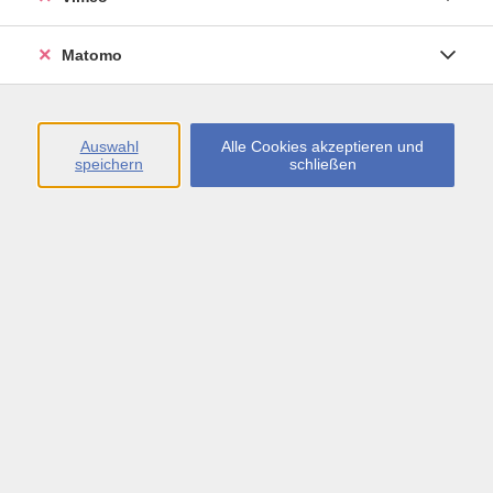
Öffnungszeiten
Matomo
Montag bis Freitag
09:00 - 13:00 sowie
Auswahl
Alle Cookies akzeptieren und
speichern
schließen
Montag bis Donnerstag
14:00 - 17:00 Uhr
In den Schulferien
Montag bis Freitag
09:00 - 13:00 Uhr
Inhalte
vhs.Newsletter
vhs.Programmzeitschrift online