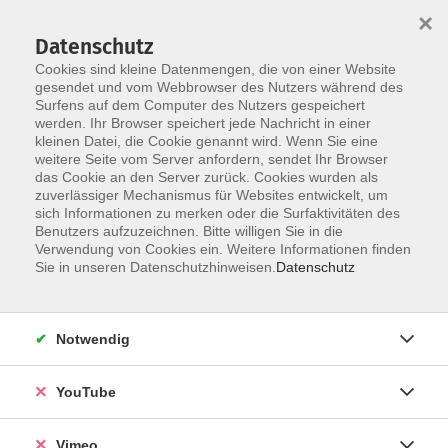
×
Datenschutz
Cookies sind kleine Datenmengen, die von einer Website
gesendet und vom Webbrowser des Nutzers während des
Surfens auf dem Computer des Nutzers gespeichert
Skip to main content
werden. Ihr Browser speichert jede Nachricht in einer
kleinen Datei, die Cookie genannt wird. Wenn Sie eine
weitere Seite vom Server anfordern, sendet Ihr Browser
Der Kurs konnte nicht gefunden werden.
das Cookie an den Server zurück. Cookies wurden als
zuverlässiger Mechanismus für Websites entwickelt, um
sich Informationen zu merken oder die Surfaktivitäten des
Benutzers aufzuzeichnen. Bitte willigen Sie in die
Verwendung von Cookies ein. Weitere Informationen finden
AGB
Sie in unseren Datenschutzhinweisen.
Datenschutz
Datenschutzerklärung
Erklärung zur Barrierefreiheit
Notwendig
Impressum
Widerrufsbelehrung
YouTube
Widerruf
Vimeo