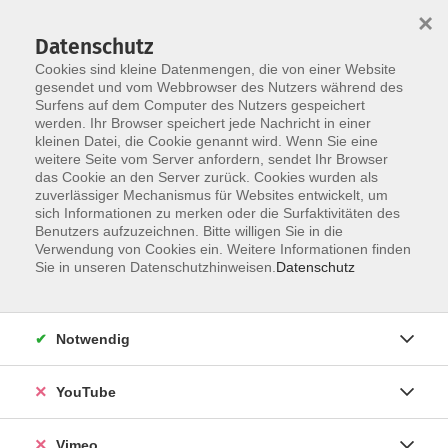
×
Datenschutz
Cookies sind kleine Datenmengen, die von einer Website
gesendet und vom Webbrowser des Nutzers während des
Surfens auf dem Computer des Nutzers gespeichert
Skip to main content
werden. Ihr Browser speichert jede Nachricht in einer
kleinen Datei, die Cookie genannt wird. Wenn Sie eine
weitere Seite vom Server anfordern, sendet Ihr Browser
Kochkurse, regional und
das Cookie an den Server zurück. Cookies wurden als
zuverlässiger Mechanismus für Websites entwickelt, um
saisonal
sich Informationen zu merken oder die Surfaktivitäten des
Benutzers aufzuzeichnen. Bitte willigen Sie in die
Verwendung von Cookies ein. Weitere Informationen finden
Sie in unseren Datenschutzhinweisen.
Datenschutz
11 Kurse
Notwendig
zurück zu Gesunde Ernährung und Genuss
YouTube
Ergebnisse filtern
Vimeo