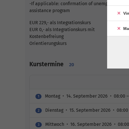
-If applicable: confirmation of unemployment ben
assistance program
Vi
EUR 229,- als Integrationskurs
Ma
EUR 0,- als Integrationskurs mit
Kostenbefreiung
Orientierungskurs
Kurstermine
20
Montag
•
14. September 2026
•
08:00 –
1
Dienstag
•
15. September 2026
•
08:00 
2
Mittwoch
•
16. September 2026
•
08:00
3