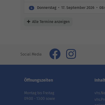
Donnerstag
•
17. September 2026
•
08:
4
Alle Termine anzeigen
Social Media
Öffnungszeiten
Inhal
Montag bis Freitag
vhs.Ne
09:00 - 13:00 sowie
vhs.Pr