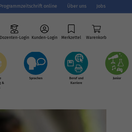
Programmzeitschrift online
Über uns
Jobs
Dozenten-Login
Kunden-Login
Merkzettel
Warenkorb
e
Sprachen
Beruf und
Junior
g &
Karriere
s