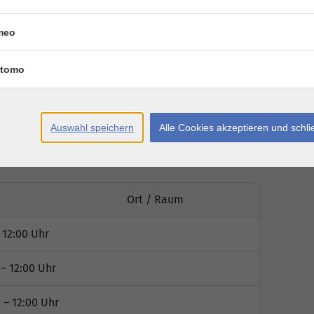
efit , social assistance, or other federal
meo
tomo
Auswahl speichern
Alle Cookies akzeptieren und schl
Ort / Raum
 12:00 Uhr
– 12:00 Uhr
 – 12:00 Uhr