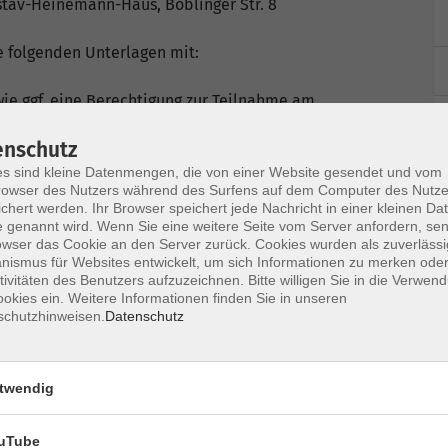
ustav-Heinemann-Haus, Böblinger Str. 8
e folgenden Unterlagen mit:
wie ggf. eine Berechtigung zur Teilnahme am
rbehörde
enschutz
slosengeld, Sozialhilfe oder andere staatliche
s sind kleine Datenmengen, die von einer Website gesendet und vom
owser des Nutzers während des Surfens auf dem Computer des Nutze
chert werden. Ihr Browser speichert jede Nachricht in einer kleinen Dat
s. Please contact our customer service at 07031-
 genannt wird. Wenn Sie eine weitere Seite vom Server anfordern, se
owser das Cookie an den Server zurück. Cookies wurden als zuverlässi
ismus für Websites entwickelt, um sich Informationen zu merken oder
n:
tivitäten des Benutzers aufzuzeichnen. Bitte willigen Sie in die Verwen
aße 4
okies ein. Weitere Informationen finden Sie in unseren
aße 8
schutzhinweisen.
Datenschutz
cuments:
twendig
of eligibility for an integration course, if
uTube