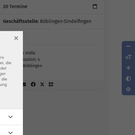
20 Termine
Geschäftsstelle:
Böblingen-Sindelfingen
×
vhs im…
vhs im Höfle
rs
Pestalozzistr. 4
ei, die
71032 Böblingen
ndet
ger
 die
dung