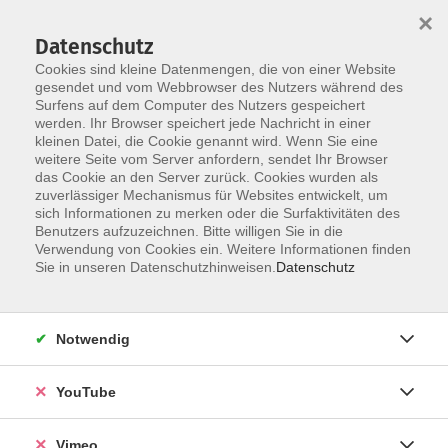
×
Datenschutz
Cookies sind kleine Datenmengen, die von einer Website
gesendet und vom Webbrowser des Nutzers während des
Surfens auf dem Computer des Nutzers gespeichert
Skip to main content
werden. Ihr Browser speichert jede Nachricht in einer
kleinen Datei, die Cookie genannt wird. Wenn Sie eine
weitere Seite vom Server anfordern, sendet Ihr Browser
Der Kurs konnte nicht gefunden werden.
das Cookie an den Server zurück. Cookies wurden als
zuverlässiger Mechanismus für Websites entwickelt, um
sich Informationen zu merken oder die Surfaktivitäten des
Benutzers aufzuzeichnen. Bitte willigen Sie in die
Verwendung von Cookies ein. Weitere Informationen finden
AGB
Sie in unseren Datenschutzhinweisen.
Datenschutz
Datenschutzerklärung
Erklärung zur Barrierefreiheit
Notwendig
Impressum
Widerrufsbelehrung
YouTube
Widerruf
Vimeo