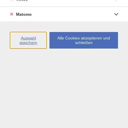
Öffnungszeiten
Matomo
Montag bis Freitag
09:00 - 13:00 sowie
Auswahl
Alle Cookies akzeptieren und
speichern
schließen
Montag bis Donnerstag
14:00 - 17:00 Uhr
In den Schulferien
Montag bis Freitag
09:00 - 13:00 Uhr
Inhalte
vhs.Newsletter
vhs.Programmzeitschrift online