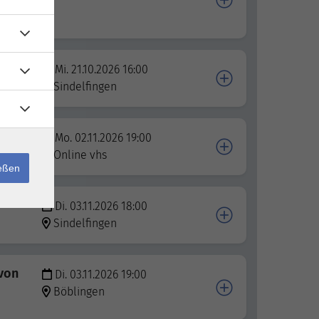
genz im
e
Mi. 21.10.2026 16:00
Sindelfingen
rvös
Mo. 02.11.2026 19:00
Online vhs
ießen
Di. 03.11.2026 18:00
Sindelfingen
 von
Di. 03.11.2026 19:00
Böblingen