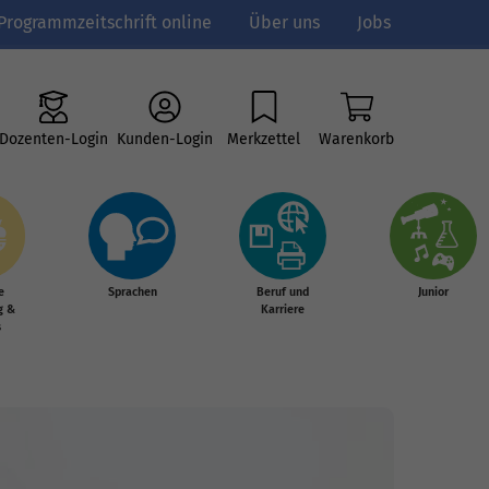
Programmzeitschrift online
Über uns
Jobs
Dozenten-Login
Kunden-Login
Merkzettel
Warenkorb
e
Sprachen
Beruf und
Junior
g &
Karriere
s