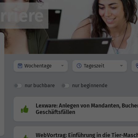
rriere
Wochentage
Tageszeit
nur buchbare
nur beginnende
Lexware: Anlegen von Mandanten, Buche
Geschäftsfällen
WebVortrag: Einführung in die Tier-Masc