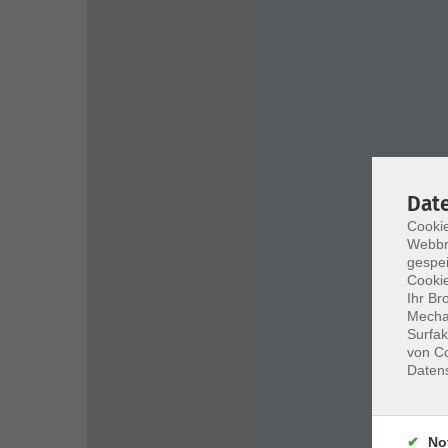
Dat
Cookie
Webbr
gespei
Cookie
Ihr Br
Mechan
Surfak
von Co
Daten
No