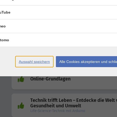
Entdecken Sie die Möglichkeiten: Künstliche Intelli
Alltag und Beruf einfach nutzen!
uTube
Fotografieren mit dem Smartphone - toll
meo
Bilder leicht gemacht!
tomo
WebVortrag: Ruhig bleiben, wenn alle ne
werden: Investieren in Krisenzeiten
Auswahl speichern
Alle Cookies akzeptieren und schl
Online-Grundlagen
Technik trifft Leben – Entdecke die Welt
Gesundheit und Umwelt
Life-Science-Technik mit Arduino