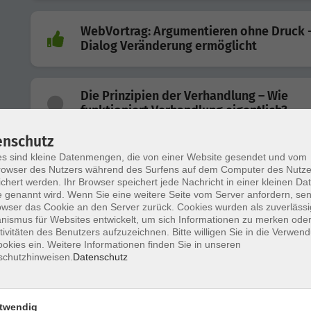
WebVortrag: Argumentieren ohne Druck 
Dialog Veränderung ermöglicht
Die Prinzipien der Verhandlung – Wie
funktioniert Verhandlung eigentlich?
enschutz
s sind kleine Datenmengen, die von einer Website gesendet und vom
Excel 2024 für Einsteigerinnen und Einst
owser des Nutzers während des Surfens auf dem Computer des Nutze
chert werden. Ihr Browser speichert jede Nachricht in einer kleinen Dat
 genannt wird. Wenn Sie eine weitere Seite vom Server anfordern, se
owser das Cookie an den Server zurück. Cookies wurden als zuverlässi
ismus für Websites entwickelt, um sich Informationen zu merken oder
Small Talk leicht gemacht - Gespräche
tivitäten des Benutzers aufzuzeichnen. Bitte willigen Sie in die Verwen
entspannt beginnen und sicher führen
okies ein. Weitere Informationen finden Sie in unseren
schutzhinweisen.
Datenschutz
Keine Angst vor KI – So nutzen Sie künstl
Intelligenz praktisch
twendig