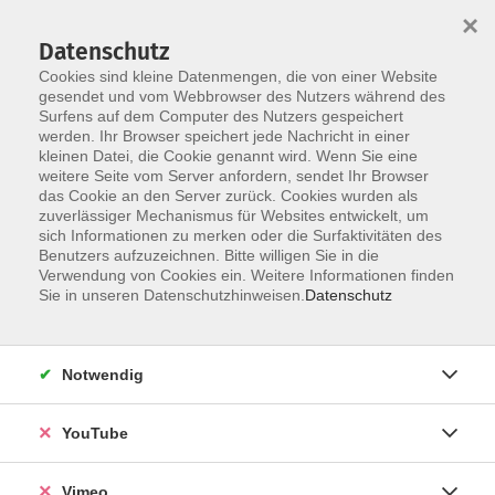
×
Datenschutz
Cookies sind kleine Datenmengen, die von einer Website
gesendet und vom Webbrowser des Nutzers während des
Surfens auf dem Computer des Nutzers gespeichert
Skip to main content
werden. Ihr Browser speichert jede Nachricht in einer
kleinen Datei, die Cookie genannt wird. Wenn Sie eine
weitere Seite vom Server anfordern, sendet Ihr Browser
das Cookie an den Server zurück. Cookies wurden als
Kreativ
zuverlässiger Mechanismus für Websites entwickelt, um
sich Informationen zu merken oder die Surfaktivitäten des
Benutzers aufzuzeichnen. Bitte willigen Sie in die
Verwendung von Cookies ein. Weitere Informationen finden
Sie in unseren Datenschutzhinweisen.
Datenschutz
174 Kurse
Notwendig
Kurse nach Themen
YouTube
Schreibwerkstatt
3
Malerei
36
Vimeo