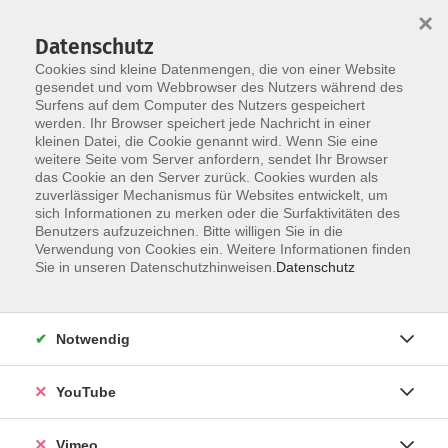
×
Datenschutz
Cookies sind kleine Datenmengen, die von einer Website
gesendet und vom Webbrowser des Nutzers während des
Surfens auf dem Computer des Nutzers gespeichert
Skip to main content
werden. Ihr Browser speichert jede Nachricht in einer
kleinen Datei, die Cookie genannt wird. Wenn Sie eine
weitere Seite vom Server anfordern, sendet Ihr Browser
das Cookie an den Server zurück. Cookies wurden als
Kreativ
zuverlässiger Mechanismus für Websites entwickelt, um
sich Informationen zu merken oder die Surfaktivitäten des
Benutzers aufzuzeichnen. Bitte willigen Sie in die
Verwendung von Cookies ein. Weitere Informationen finden
Sie in unseren Datenschutzhinweisen.
Datenschutz
174 Kurse
Notwendig
Kurse nach Themen
YouTube
Schreibwerkstatt
3
Malerei
36
Vimeo