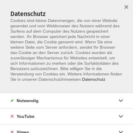
×
Datenschutz
Cookies sind kleine Datenmengen, die von einer Website
gesendet und vom Webbrowser des Nutzers während des
Surfens auf dem Computer des Nutzers gespeichert
Skip to main content
werden. Ihr Browser speichert jede Nachricht in einer
kleinen Datei, die Cookie genannt wird. Wenn Sie eine
weitere Seite vom Server anfordern, sendet Ihr Browser
das Cookie an den Server zurück. Cookies wurden als
webinare-vhs
zuverlässiger Mechanismus für Websites entwickelt, um
sich Informationen zu merken oder die Surfaktivitäten des
Benutzers aufzuzeichnen. Bitte willigen Sie in die
Verwendung von Cookies ein. Weitere Informationen finden
Sie in unseren Datenschutzhinweisen.
Datenschutz
504 Kurse
Notwendig
Kurse nach Themen
YouTube
Wissenschaft und Ratgeber
59
Musik, Kultur und Kunst
35
Vimeo