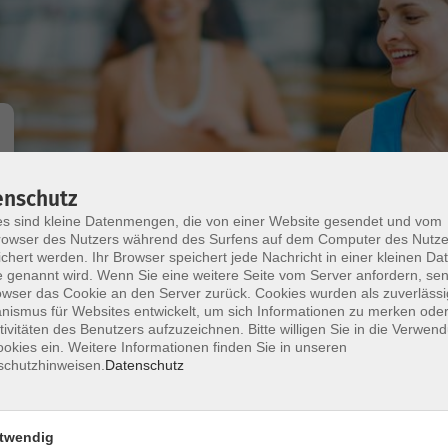
enschutz
Wochentage
Tageszeit
s sind kleine Datenmengen, die von einer Website gesendet und vom
owser des Nutzers während des Surfens auf dem Computer des Nutze
chert werden. Ihr Browser speichert jede Nachricht in einer kleinen Dat
nur buchbare
nur beginnende
 genannt wird. Wenn Sie eine weitere Seite vom Server anfordern, se
owser das Cookie an den Server zurück. Cookies wurden als zuverlässi
ismus für Websites entwickelt, um sich Informationen zu merken oder
mehr lad
tivitäten des Benutzers aufzuzeichnen. Bitte willigen Sie in die Verwen
okies ein. Weitere Informationen finden Sie in unseren
schutzhinweisen.
Datenschutz
Keine passenden Kurse gefunden.
mehr lad
twendig