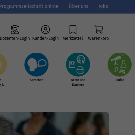
Programmzeitschrift online
Über uns
Jobs
Dozenten-Login
Kunden-Login
Merkzettel
Warenkorb
e
Sprachen
Beruf und
Junior
g &
Karriere
s