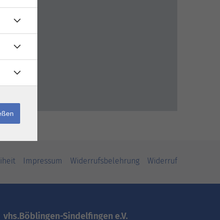
ießen
iheit
Impressum
Widerrufsbelehrung
Widerruf
vhs.Böblingen-Sindelfingen e.V.