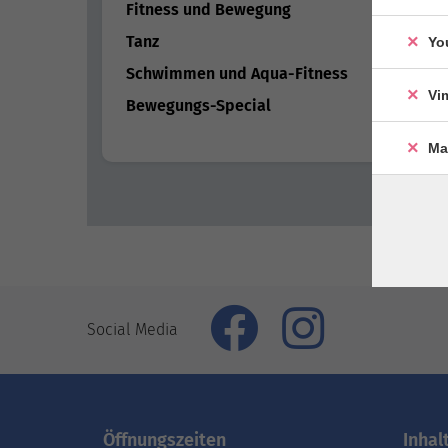
Fitness und Bewegung
62
Tanz
53
Yo
Schwimmen und Aqua-Fitness
13
Vi
Bewegungs-Special
20
Ma
Social Media
Öffnungszeiten
Inhal