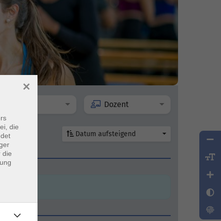
×
Ort
Dozent
rs
ei, die
Datum aufsteigend
ndet
ger
 die
en
dung
en